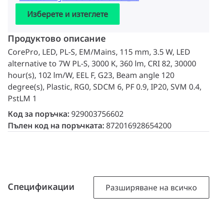
Изберете и изтеглете
Продуктово описание
CorePro, LED, PL-S, EM/Mains, 115 mm, 3.5 W, LED
alternative to 7W PL-S, 3000 K, 360 lm, CRI 82, 30000
hour(s), 102 lm/W, EEL F, G23, Beam angle 120
degree(s), Plastic, RG0, SDCM 6, PF 0.9, IP20, SVM 0.4,
PstLM 1
Код за поръчка:
929003756602
Пълен код на поръчката:
872016928654200
Спецификации
Разширяване на всичко