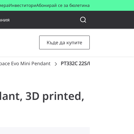
иера
Инвеститори
Абонирай се за бюлетина
ания
Къде да купите
pace Evo Mini Pendant
PT332C 22S/PC930 PSU HMB BK
ant, 3D printed,