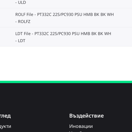
ULD
ROLF File - PT332C 22S/PC930 PSU HMB BK BK WH
ROLFZ
LDT File - PT332C 22S/PC930 PSU HMB BK BK WH
LDT
глед
Въздействие
укти
Иновации