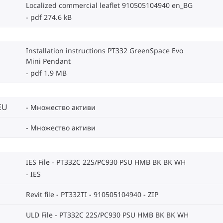
Localized commercial leaflet 910505104940 en_BG
pdf 274.6 kB
Installation instructions PT332 GreenSpace Evo
Mini Pendant
pdf 1.9 MB
EU
Множество активи
Множество активи
IES File - PT332C 22S/PC930 PSU HMB BK BK WH
IES
Revit file - PT332TI - 910505104940
ZIP
ULD File - PT332C 22S/PC930 PSU HMB BK BK WH