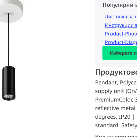
Популярни 
Листовка за 
Инструкции 
Product-Pho
Product-Dia
Изберете и
Продуктов
Pendant, Polyca
supply unit (On/
PremiumColor, 30
reflective meta
degrees, IP20 | 
standard, Safety
Код за поръчк