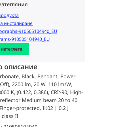
изтегляния
продукта
за инсталиране
tographs-910505104940_EU
grams-910505104940_EU
 изтеглете
о описание
rbonate, Black, Pendant, Power
Off), 2200 lm, 20 W, 110 lm/W,
00 K, (0.422, 0.386), CRI>90, High-
l reflector Medium beam 20 to 40
Finger-protected, IK02 | 0.2 J
 class II
а:
910505104940