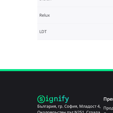
Relux
LDT
Пре
България, гр. София, Младост 4,
Прод
Околовръстен път N251, Сграда