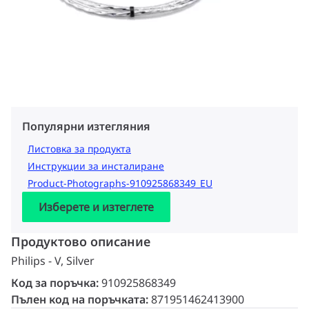
Популярни изтегляния
Листовка за продукта
Инструкции за инсталиране
Product-Photographs-910925868349_EU
Изберете и изтеглете
Продуктово описание
Philips - V, Silver
Код за поръчка:
910925868349
Пълен код на поръчката:
871951462413900