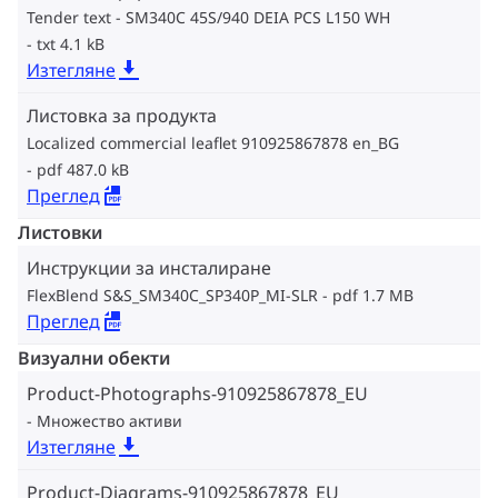
Tender text - SM340C 45S/940 DEIA PCS L150 WH
txt 4.1 kB
Изтегляне
Листовка за продукта
Localized commercial leaflet 910925867878 en_BG
pdf 487.0 kB
Преглед
Листовки
Инструкции за инсталиране
FlexBlend S&S_SM340C_SP340P_MI-SLR
pdf 1.7 MB
Преглед
Визуални обекти
Product-Photographs-910925867878_EU
Множество активи
Изтегляне
Product-Diagrams-910925867878_EU