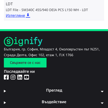
LDT
LDT File - SM340C 45S/940 DEIA PCS L150 WH
LDT
Изтегляне
България, гр. София, Младост 4, Околовръстен път N251,
Сграда Делта, Офис 102, етаж 1, П.К 1766
Свържете се с нас
Последвайте ни
Преглед
Въздействие