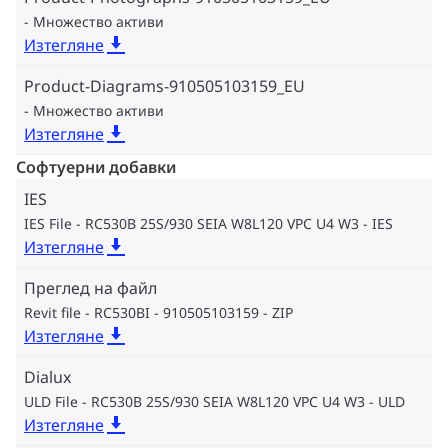
Множество активи
Изтегляне
Product-Diagrams-910505103159_EU
Множество активи
Изтегляне
Софтуерни добавки
IES
IES File - RC530B 25S/930 SEIA W8L120 VPC U4 W3
IES
Изтегляне
Преглед на файл
Revit file - RC530BI - 910505103159
ZIP
Изтегляне
Dialux
ULD File - RC530B 25S/930 SEIA W8L120 VPC U4 W3
ULD
Изтегляне