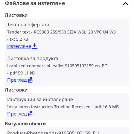
Файлове за изтегляне
Листовки
Текст на офертата
Tender text - RC530B 25S/930 SEIA W8L120 VPC U4 W3
txt 5.2 kB
Изтегляне
Листовка за продукта
Localized commercial leaflet 910505103159 en_BG
pdf 591.1 kB
Преглед
Листовки
Инструкции за инсталиране
Installation instruction Trueline Recessed
pdf 16.3 MB
Преглед
Визуални обекти
Product-Photographs-910505103159_EU