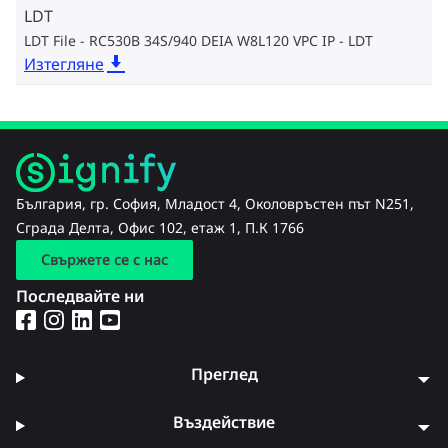
LDT
LDT File - RC530B 34S/940 DEIA W8L120 VPC IP
LDT
Изтегляне
България, гр. София, Младост 4, Околовръстен път N251,
Сграда Делта, Офис 102, етаж 1, П.К 1766
Свържете се с нас
Последвайте ни
Преглед
Въздействие