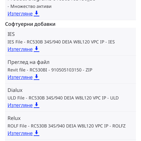
Множество активи
Изтегляне
Софтуерни добавки
IES
IES File - RC530B 34S/940 DEIA W8L120 VPC IP
IES
Изтегляне
Преглед на файл
Revit file - RC530BI - 910505103150
ZIP
Изтегляне
Dialux
ULD File - RC530B 34S/940 DEIA W8L120 VPC IP
ULD
Изтегляне
Relux
ROLF File - RC530B 34S/940 DEIA W8L120 VPC IP
ROLFZ
Изтегляне