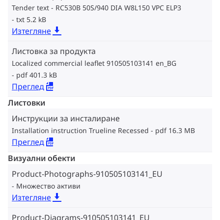
Tender text - RC530B 50S/940 DIA W8L150 VPC ELP3
txt 5.2 kB
Изтегляне
Листовка за продукта
Localized commercial leaflet 910505103141 en_BG
pdf 401.3 kB
Преглед
Листовки
Инструкции за инсталиране
Installation instruction Trueline Recessed
pdf 16.3 MB
Преглед
Визуални обекти
Product-Photographs-910505103141_EU
Множество активи
Изтегляне
Product-Diagrams-910505103141_EU