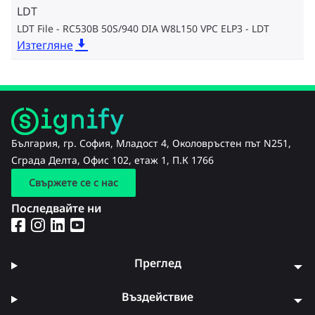
LDT
LDT File - RC530B 50S/940 DIA W8L150 VPC ELP3
LDT
Изтегляне
България, гр. София, Младост 4, Околовръстен път N251,
Сграда Делта, Офис 102, етаж 1, П.К 1766
Свържете се с нас
Последвайте ни
Преглед
Въздействие