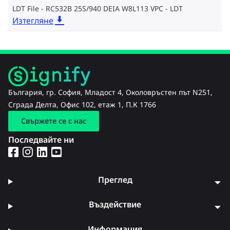
LDT File - RC532B 25S/940 DEIA W8L113 VPC
LDT
Изтегляне
България, гр. София, Младост 4, Околовръстен път N251,
Сграда Делта, Офис 102, етаж 1, П.К 1766
Свържете се с нас
Последвайте ни
Преглед
Въздействие
Информация