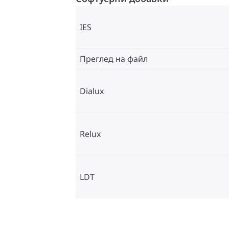
IES
Преглед на файл
Dialux
Relux
LDT