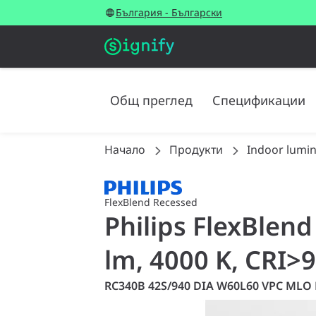
България - Български
Общ преглед
Спецификации
Начало
Продукти
Indoor lumin
FlexBlend Recessed
Philips FlexBlen
lm, 4000 K, CRI>
RC340B 42S/940 DIA W60L60 VPC MLO