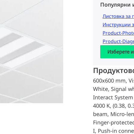
Популярни 
Листовка за 
Инструкции 
Product-Pho
Product-Dia
Изберете и
Продуктов
600x600 mm, Visi
White, Signal w
Interact System
4000 K, (0.38, 
beam, Micro-len
Finger-protected
I, Push-in conne