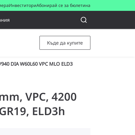
иера
Инвеститори
Абонирай се за бюлетина
ания
Къде да купите
/940 DIA W60L60 VPC MLO ELD3
 mm, VPC, 4200
 UGR19, ELD3h