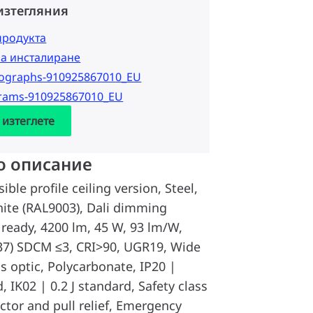
изтегляния
продукта
за инсталиране
tographs-910925867010_EU
grams-910925867010_EU
 изтеглете
о описание
ble profile ceiling version, Steel,
hite (RAL9003), Dali dimming
 ready, 4200 lm, 45 W, 93 lm/W,
0.37) SDCM ≤3, CRI>90, UGR19, Wide
s optic, Polycarbonate, IP20 |
, IK02 | 0.2 J standard, Safety class
ctor and pull relief, Emergency