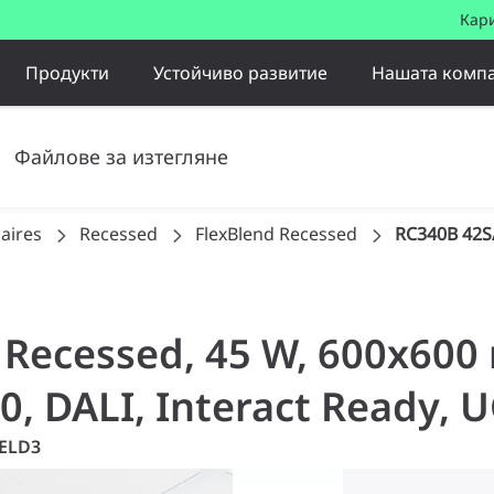
Кар
Продукти
Устойчиво развитие
Нашата комп
Файлове за изтегляне
aires
Recessed
FlexBlend Recessed
RC340B 42S
d Recessed, 45 W, 600x600
90, DALI, Interact Ready,
 ELD3