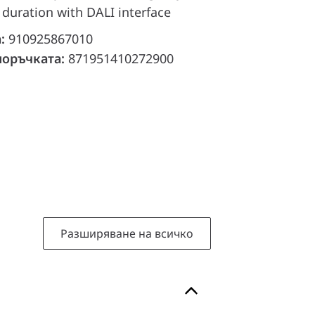
 duration with DALI interface
а:
910925867010
поръчката:
871951410272900
Разширяване на всичко