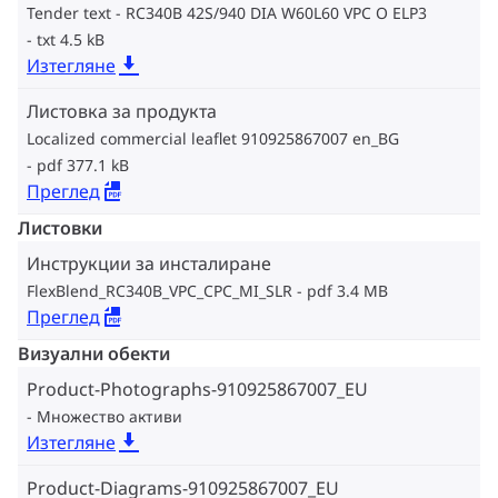
Tender text - RC340B 42S/940 DIA W60L60 VPC O ELP3
txt 4.5 kB
Изтегляне
Листовка за продукта
Localized commercial leaflet 910925867007 en_BG
pdf 377.1 kB
Преглед
Листовки
Инструкции за инсталиране
FlexBlend_RC340B_VPC_CPC_MI_SLR
pdf 3.4 MB
Преглед
Визуални обекти
Product-Photographs-910925867007_EU
Множество активи
Изтегляне
Product-Diagrams-910925867007_EU