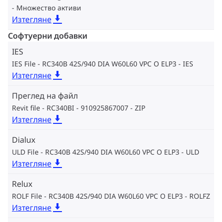
Множество активи
Изтегляне
Софтуерни добавки
IES
IES File - RC340B 42S/940 DIA W60L60 VPC O ELP3
IES
Изтегляне
Преглед на файл
Revit file - RC340BI - 910925867007
ZIP
Изтегляне
Dialux
ULD File - RC340B 42S/940 DIA W60L60 VPC O ELP3
ULD
Изтегляне
Relux
ROLF File - RC340B 42S/940 DIA W60L60 VPC O ELP3
ROLFZ
Изтегляне