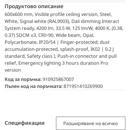
Продуктово описание
600x600 mm, Visible profile ceiling version, Steel,
White, Signal white (RAL9003), Dali dimming Interact
System ready, 4200 lm, 33.5 W, 125 lm/W, 4000 K, (0.38,
0.37) SDCM ≤3, CRI>90, Wide beam, Opal,
Polycarbonate, IP20/54 | Finger-protected; dust
accumulation-protected, splash-proof, IK02 | 0.2 J
standard, Safety class I, Push-in connector and pull
relief, Emergency lighting 3 hours duration Pro
version
Код за поръчка:
910925867007
Пълен код на поръчката:
871951410269900
Спецификации
Разширяване на всичко