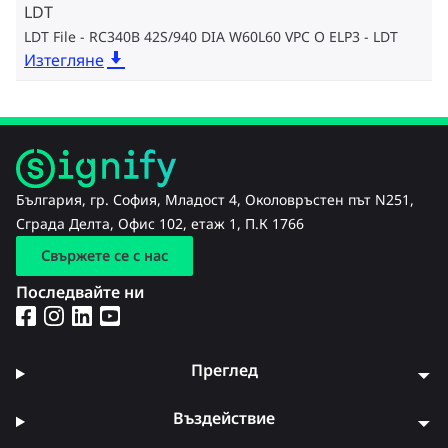
LDT
LDT File - RC340B 42S/940 DIA W60L60 VPC O ELP3
LDT
Изтегляне
България, гр. София, Младост 4, Околовръстен път N251,
Сграда Делта, Офис 102, етаж 1, П.К 1766
Свържете се с нас
Последвайте ни
Преглед
Въздействие