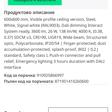
Продуктово описание
600x600 mm, Visible profile ceiling version, Steel,
White, Signal white (RAL9003), Dali dimming Interact
System ready, 3600 lm, 26 W, 138 lm/W, 4000 K, (0.38,
0.37) SDCM ≤3, CRI>90, UGR19, Wide beam, Structured
optic, Polycarbonate, IP20/54 | Finger-protected; dust
accumulation-protected, splash-proof, IK02 | 0.2 J
standard, Safety class I, Push-in connector and pull
relief, Emergency lighting 3 hours duration with DALI
interface
Код за поръчка:
910925866997
Пълен код на поръчката:
871951410260600