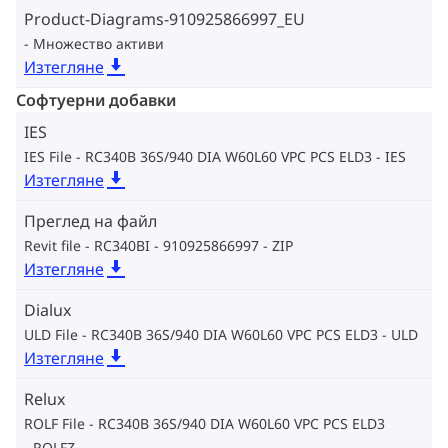
Product-Diagrams-910925866997_EU
Множество активи
Изтегляне
Софтуерни добавки
IES
IES File - RC340B 36S/940 DIA W60L60 VPC PCS ELD3
IES
Изтегляне
Преглед на файл
Revit file - RC340BI - 910925866997
ZIP
Изтегляне
Dialux
ULD File - RC340B 36S/940 DIA W60L60 VPC PCS ELD3
ULD
Изтегляне
Relux
ROLF File - RC340B 36S/940 DIA W60L60 VPC PCS ELD3
ROLFZ