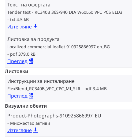
Текст на офертата
Tender text - RC340B 36S/940 DIA W60L60 VPC PCS ELD3
txt 4.5 kB
Изтегляне
Листовка за продукта
Localized commercial leaflet 910925866997 en_BG
pdf 379.0 kB
Преглед
Листовки
Инструкции за инсталиране
FlexBlend_RC340B_VPC_CPC_MI_SLR
pdf 3.4 MB
Преглед
Визуални обекти
Product-Photographs-910925866997_EU
Множество активи
Изтегляне