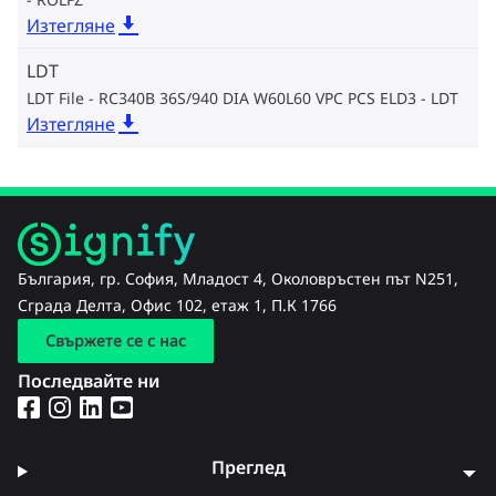
Изтегляне
LDT
LDT File - RC340B 36S/940 DIA W60L60 VPC PCS ELD3
LDT
Изтегляне
България, гр. София, Младост 4, Околовръстен път N251,
Сграда Делта, Офис 102, етаж 1, П.К 1766
Свържете се с нас
Последвайте ни
Преглед