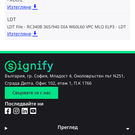
Изтегляне
LDT
LDT File - RC340B 36S/940 DIA W60L60 VPC MLO ELP3
LDT
Изтегляне
България, гр. София, Младост 4, Околовръстен път N251,
Сграда Делта, Офис 102, етаж 1, П.К 1766
Свържете се с нас
Последвайте ни
Преглед