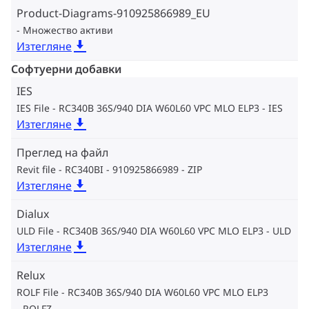
Product-Diagrams-910925866989_EU
Множество активи
Изтегляне
Софтуерни добавки
IES
IES File - RC340B 36S/940 DIA W60L60 VPC MLO ELP3
IES
Изтегляне
Преглед на файл
Revit file - RC340BI - 910925866989
ZIP
Изтегляне
Dialux
ULD File - RC340B 36S/940 DIA W60L60 VPC MLO ELP3
ULD
Изтегляне
Relux
ROLF File - RC340B 36S/940 DIA W60L60 VPC MLO ELP3
ROLFZ