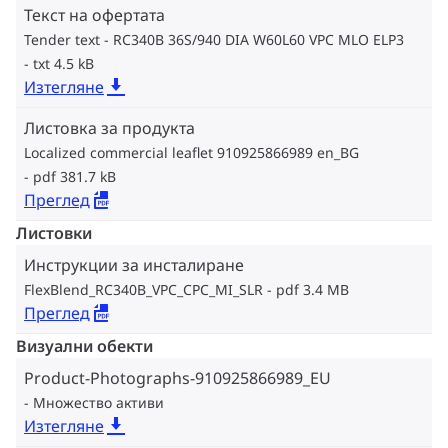
Текст на офертата
Tender text - RC340B 36S/940 DIA W60L60 VPC MLO ELP3
txt 4.5 kB
Изтегляне
Листовка за продукта
Localized commercial leaflet 910925866989 en_BG
pdf 381.7 kB
Преглед
Листовки
Инструкции за инсталиране
FlexBlend_RC340B_VPC_CPC_MI_SLR
pdf 3.4 MB
Преглед
Визуални обекти
Product-Photographs-910925866989_EU
Множество активи
Изтегляне