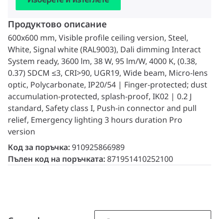
Продуктово описание
600x600 mm, Visible profile ceiling version, Steel,
White, Signal white (RAL9003), Dali dimming Interact
System ready, 3600 lm, 38 W, 95 lm/W, 4000 K, (0.38,
0.37) SDCM ≤3, CRI>90, UGR19, Wide beam, Micro-lens
optic, Polycarbonate, IP20/54 | Finger-protected; dust
accumulation-protected, splash-proof, IK02 | 0.2 J
standard, Safety class I, Push-in connector and pull
relief, Emergency lighting 3 hours duration Pro
version
Код за поръчка:
910925866989
Пълен код на поръчката:
871951410252100