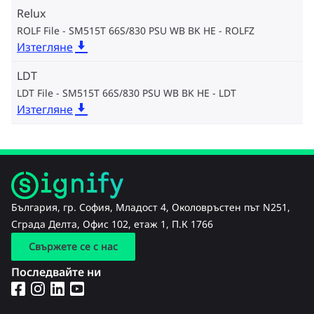
Relux
ROLF File - SM515T 66S/830 PSU WB BK HE
ROLFZ
Изтегляне
LDT
LDT File - SM515T 66S/830 PSU WB BK HE
LDT
Изтегляне
България, гр. София, Младост 4, Околовръстен път N251,
Сграда Делта, Офис 102, етаж 1, П.К 1766
Свържете се с нас
Последвайте ни