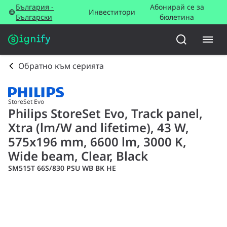
България -
Абонирай се за
Инвеститори
Български
бюлетина
Обратно към серията
StoreSet Evo
Philips StoreSet Evo, Track panel,
Xtra (lm/W and lifetime), 43 W,
575x196 mm, 6600 lm, 3000 K,
Wide beam, Clear, Black
SM515T 66S/830 PSU WB BK HE