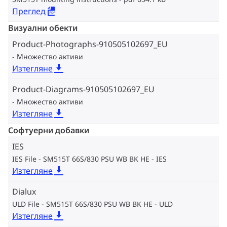
Преглед
Визуални обекти
Product-Photographs-910505102697_EU
Множество активи
Изтегляне
Product-Diagrams-910505102697_EU
Множество активи
Изтегляне
Софтуерни добавки
IES
IES File - SM515T 66S/830 PSU WB BK HE
IES
Изтегляне
Dialux
ULD File - SM515T 66S/830 PSU WB BK HE
ULD
Изтегляне