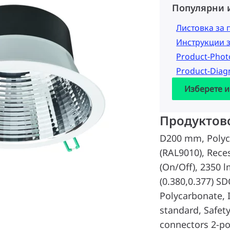
Популярни 
Листовка за 
Инструкции 
Product-Pho
Product-Dia
Изберете и
Продуктов
D200 mm, Polyc
(RAL9010), Rece
(On/Off), 2350 l
(0.380,0.377) S
Polycarbonate, I
standard, Safety
connectors 2-po