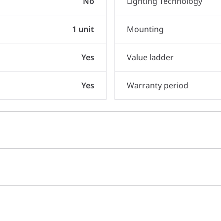
No
Lighting Technology
1 unit
Mounting
Yes
Value ladder
Yes
Warranty period