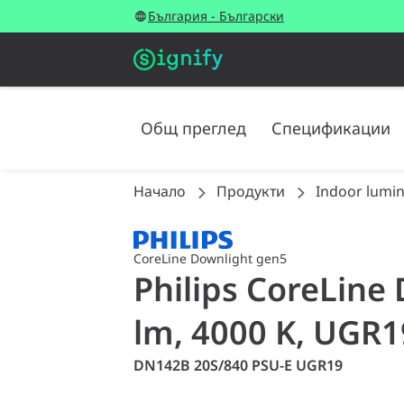
България - Български
Общ преглед
Спецификации
Начало
Продукти
Indoor lumin
CoreLine Downlight gen5
Philips CoreLine
lm, 4000 K, UGR19
DN142B 20S/840 PSU-E UGR19