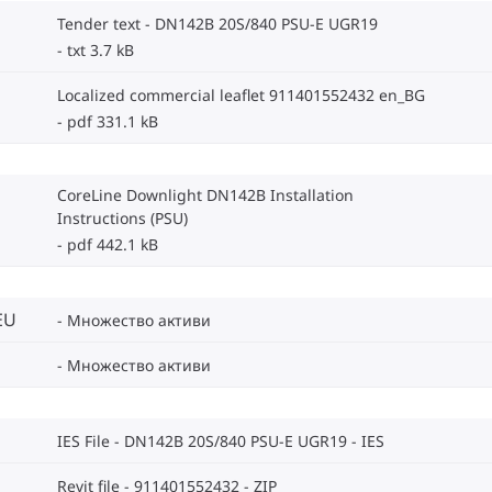
Tender text - DN142B 20S/840 PSU-E UGR19
txt 3.7 kB
Localized commercial leaflet 911401552432 en_BG
pdf 331.1 kB
CoreLine Downlight DN142B Installation
Instructions (PSU)
pdf 442.1 kB
EU
Множество активи
Множество активи
IES File - DN142B 20S/840 PSU-E UGR19
IES
Revit file - 911401552432
ZIP