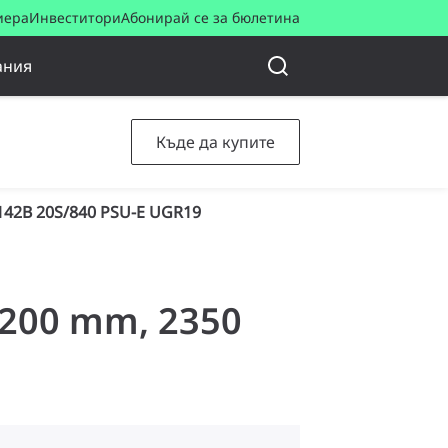
иера
Инвеститори
Абонирай се за бюлетина
ания
Къде да купите
42B 20S/840 PSU-E UGR19
 D200 mm, 2350