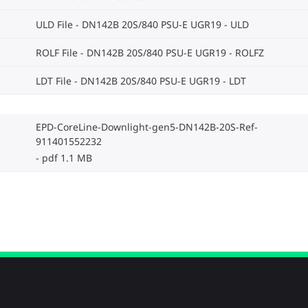
ULD File - DN142B 20S/840 PSU-E UGR19
ULD
ROLF File - DN142B 20S/840 PSU-E UGR19
ROLFZ
LDT File - DN142B 20S/840 PSU-E UGR19
LDT
EPD-CoreLine-Downlight-gen5-DN142B-20S-Ref-
911401552232
pdf 1.1 MB