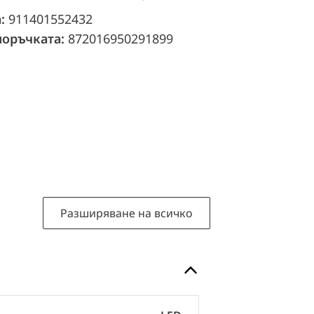
а:
911401552432
поръчката:
872016950291899
Разширяване на всичко