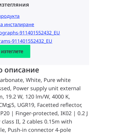
изтегляния
продукта
за инсталиране
tographs-911401552432_EU
grams-911401552432_EU
 изтеглете
о описание
arbonate, White, Pure white
ssed, Power supply unit external
m, 19.2 W, 120 lm/W, 4000 K,
DCM≦5, UGR19, Facetted reflector,
P20 | Finger-protected, IK02 | 0.2 J
 class II, 2 cables 0.15m with
le, Push-in connector 4-pole