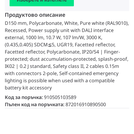
Продуктово описание
D150 mm, Polycarbonate, White, Pure white (RAL9010),
Recessed, Power supply unit with DALI interface
external, 1000 lm, 10.7 W, 107 lm/W, 3000 K,
(0.435,0.405) SDCM≦5, UGR19, Facetted reflector,
Facetted reflector, Polycarbonate, IP20/54 | Finger-
protected; dust accumulation-protected, splash-proof,
IK02 | 0.2 J standard, Safety class II, 2 cables 0.15m
with connectors 2-pole, Self‑contained emergency
lighting is possible when used with a compatible
battery kit accessory
Код за поръчка:
910505103589
Пълен код на поръчката:
872016910890500