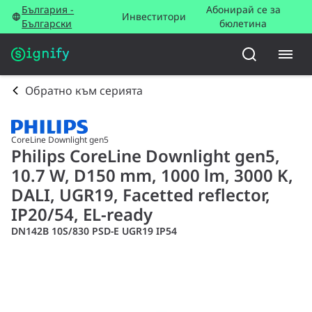
България -
Абонирай се за
Инвеститори
Български
бюлетина
Обратно към серията
CoreLine Downlight gen5
Philips CoreLine Downlight gen5,
10.7 W, D150 mm, 1000 lm, 3000 K,
DALI, UGR19, Facetted reflector,
IP20/54, EL-ready
DN142B 10S/830 PSD-E UGR19 IP54