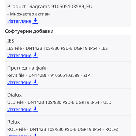
Product-Diagrams-910505103589_EU
Множество активи
Изтегляне
Софтуерни добавки
IES
IES File - DN142B 10S/830 PSD-E UGR19 IP54
IES
Изтегляне
Преглед на файл
Revit file - DN142BI - 910505103589
ZIP
Изтегляне
Dialux
ULD File - DN142B 10S/830 PSD-E UGR19 IP54
ULD
Изтегляне
Relux
ROLF File - DN142B 10S/830 PSD-E UGR19 IP54
ROLFZ