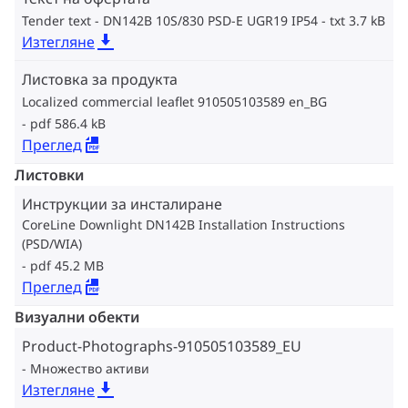
Tender text - DN142B 10S/830 PSD-E UGR19 IP54
txt 3.7 kB
Изтегляне
Листовка за продукта
Localized commercial leaflet 910505103589 en_BG
pdf 586.4 kB
Преглед
Листовки
Инструкции за инсталиране
CoreLine Downlight DN142B Installation Instructions
(PSD/WIA)
pdf 45.2 MB
Преглед
Визуални обекти
Product-Photographs-910505103589_EU
Множество активи
Изтегляне