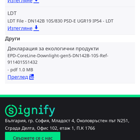
Изтегляне
LDT
LDT File - DN142B 10S/830 PSD-E UGR19 IP54
LDT
Изтегляне
Други
Декларация за екологични продукти
EPD-CoreLine-Downlight-gen5-DN142B-10S-Ref-
911401551432
pdf 1.0 MB
Преглед
България, гр. София, Младост 4, Околовръстен път N251,
Сграда Делта, Офис 102, етаж 1, П.К 1766
Свържете се с нас