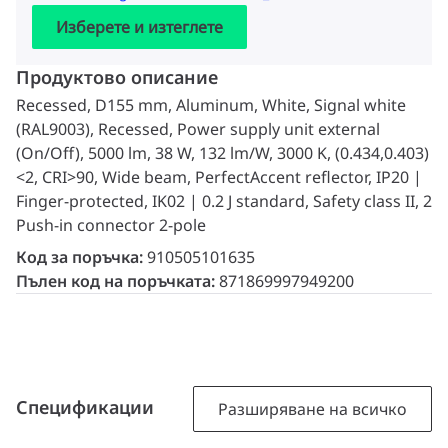
Изберете и изтеглете
Продуктово описание
Recessed, D155 mm, Aluminum, White, Signal white
(RAL9003), Recessed, Power supply unit external
(On/Off), 5000 lm, 38 W, 132 lm/W, 3000 K, (0.434,0.403)
<2, CRI>90, Wide beam, PerfectAccent reflector, IP20 |
Finger-protected, IK02 | 0.2 J standard, Safety class II, 2
Push-in connector 2-pole
Код за поръчка:
910505101635
Пълен код на поръчката:
871869997949200
Спецификации
Разширяване на всичко