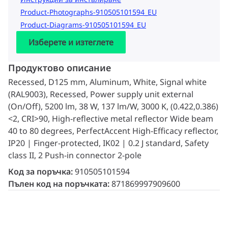
Product-Photographs-910505101594_EU
Product-Diagrams-910505101594_EU
Изберете и изтеглете
Продуктово описание
Recessed, D125 mm, Aluminum, White, Signal white
(RAL9003), Recessed, Power supply unit external
(On/Off), 5200 lm, 38 W, 137 lm/W, 3000 K, (0.422,0.386)
<2, CRI>90, High-reflective metal reflector Wide beam
40 to 80 degrees, PerfectAccent High-Efficacy reflector,
IP20 | Finger-protected, IK02 | 0.2 J standard, Safety
class II, 2 Push-in connector 2-pole
Код за поръчка:
910505101594
Пълен код на поръчката:
871869997909600