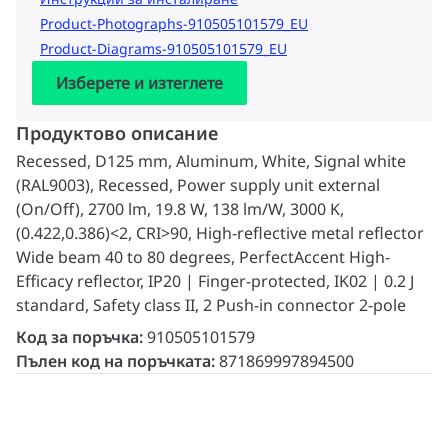
Product-Photographs-910505101579_EU
Product-Diagrams-910505101579_EU
Изберете и изтеглете
Продуктово описание
Recessed, D125 mm, Aluminum, White, Signal white
(RAL9003), Recessed, Power supply unit external
(On/Off), 2700 lm, 19.8 W, 138 lm/W, 3000 K,
(0.422,0.386)<2, CRI>90, High-reflective metal reflector
Wide beam 40 to 80 degrees, PerfectAccent High-
Efficacy reflector, IP20 | Finger-protected, IK02 | 0.2 J
standard, Safety class II, 2 Push-in connector 2-pole
Код за поръчка:
910505101579
Пълен код на поръчката:
871869997894500