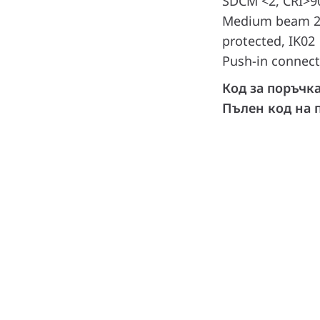
SDCM <2, CRI>90,
Medium beam 20 
protected, IK02 |
Push-in connecto
Код за поръчк
Пълен код на 