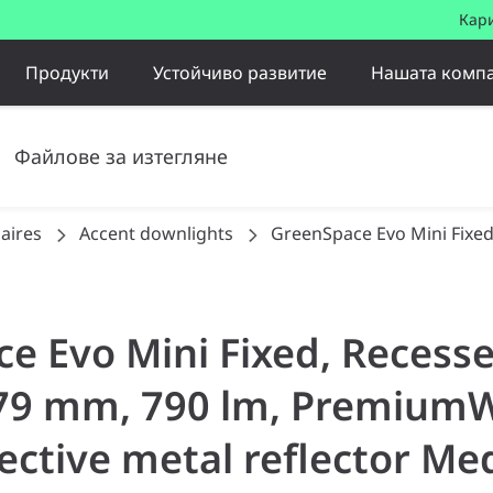
Кар
Продукти
Устойчиво развитие
Нашата комп
Файлове за изтегляне
aires
Accent downlights
GreenSpace Evo Mini Fixe
ce Evo Mini Fixed, Recess
D79 mm, 790 lm, PremiumW
lective metal reflector M