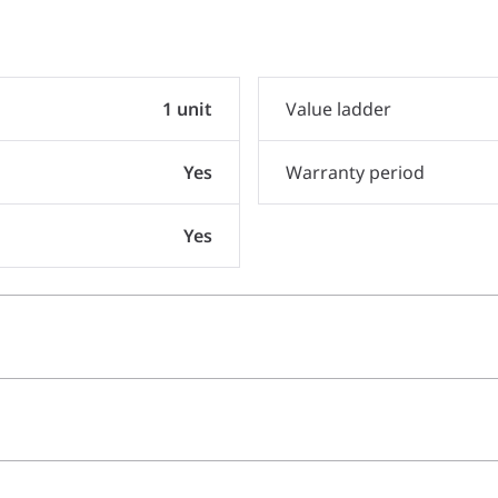
1 unit
Value ladder
Yes
Warranty period
Yes