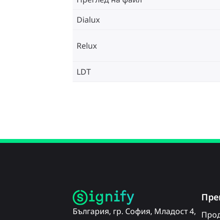
Dialux
Relux
LDT
Пре
България, гр. София, Младост 4,
Прод