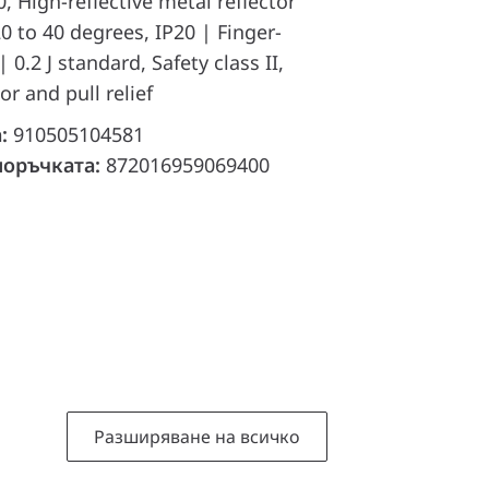
 High-reflective metal reflector
to 40 degrees, IP20 | Finger-
 0.2 J standard, Safety class II,
r and pull relief
а:
910505104581
поръчката:
872016959069400
Разширяване на всичко