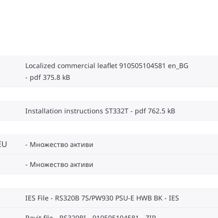
Localized commercial leaflet 910505104581 en_BG
pdf 375.8 kB
Installation instructions ST332T
pdf 762.5 kB
EU
Множество активи
Множество активи
IES File - RS320B 7S/PW930 PSU-E HWB BK
IES
Revit file - RS320BI - 910505104581
ZIP