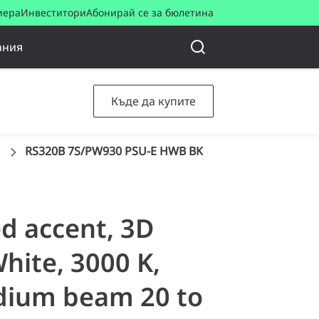
иера
Инвеститори
Абонирай се за бюлетина
ания
Къде да купите
d
RS320B 7S/PW930 PSU-E HWB BK
ed accent, 3D
hite, 3000 K,
edium beam 20 to