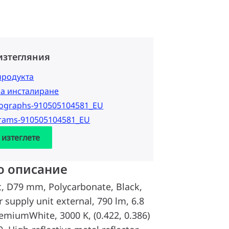
изтегляния
продукта
за инсталиране
tographs-910505104581_EU
grams-910505104581_EU
 изтеглете
о описание
, D79 mm, Polycarbonate, Black,
 supply unit external, 790 lm, 6.8
emiumWhite, 3000 K, (0.422, 0.386)