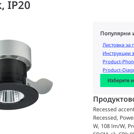
, IP20
Популярни 
Листовка за 
Инструкции 
Product-Pho
Product-Dia
Изберете и
Продуктов
Recessed accent
Recessed, Power
W, 108 lm/W, Pr