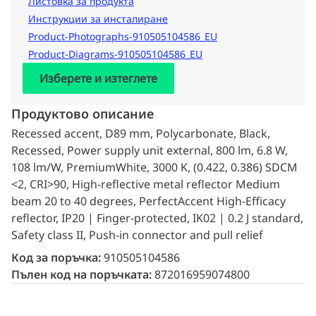
Листовка за продукта
Инструкции за инсталиране
Product-Photographs-910505104586_EU
Product-Diagrams-910505104586_EU
Изберете и изтеглете
Продуктово описание
Recessed accent, D89 mm, Polycarbonate, Black,
Recessed, Power supply unit external, 800 lm, 6.8 W,
108 lm/W, PremiumWhite, 3000 K, (0.422, 0.386) SDCM
<2, CRI>90, High-reflective metal reflector Medium
beam 20 to 40 degrees, PerfectAccent High-Efficacy
reflector, IP20 | Finger-protected, IK02 | 0.2 J standard,
Safety class II, Push-in connector and pull relief
Код за поръчка:
910505104586
Пълен код на поръчката:
872016959074800