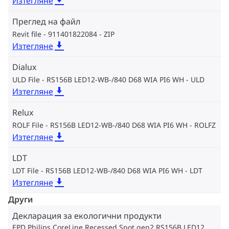
Изтегляне
Преглед на файл
Revit file - 911401822084
ZIP
Изтегляне
Dialux
ULD File - RS156B LED12-WB-/840 D68 WIA PI6 WH
ULD
Изтегляне
Relux
ROLF File - RS156B LED12-WB-/840 D68 WIA PI6 WH
ROLFZ
Изтегляне
LDT
LDT File - RS156B LED12-WB-/840 D68 WIA PI6 WH
LDT
Изтегляне
Други
Декларация за екологични продукти
EPD Philips CoreLine Recessed Spot gen2 RS156B LED12