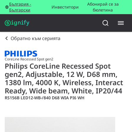
България -
Абонирай се за
Инвеститори
Български
бюлетина
Обратно към серията
CoreLine Recessed Spot gen2
Philips CoreLine Recessed Spot
gen2, Adjustable, 12 W, D68 mm,
1380 lm, 4000 K, Wireless, Interact
Ready, Wide beam, White, IP20/44
RS156B LED12-WB-/840 D68 WIA PI6 WH