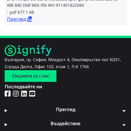
WB 840 D68 WIA PI6 WH 911401822084
pdf 677.1 kB
Преглед
България, гр. София, Младост 4, Околовръстен път N251,
Сграда Делта, Офис 102, етаж 1, П.К 1766
Свържете се с нас
Последвайте ни
Преглед
Въздействие