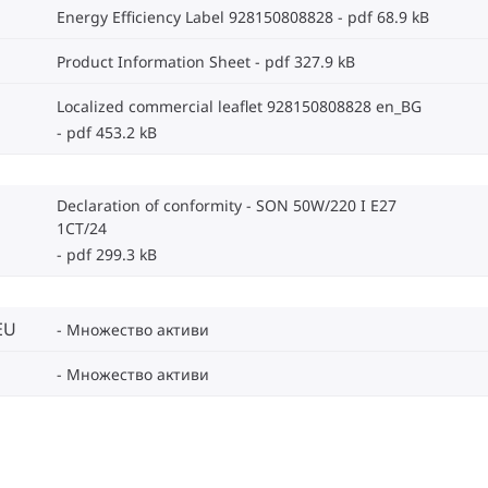
Energy Efficiency Label 928150808828
pdf 68.9 kB
Product Information Sheet
pdf 327.9 kB
Localized commercial leaflet 928150808828 en_BG
pdf 453.2 kB
Declaration of conformity - SON 50W/220 I E27
1CT/24
pdf 299.3 kB
EU
Множество активи
Множество активи