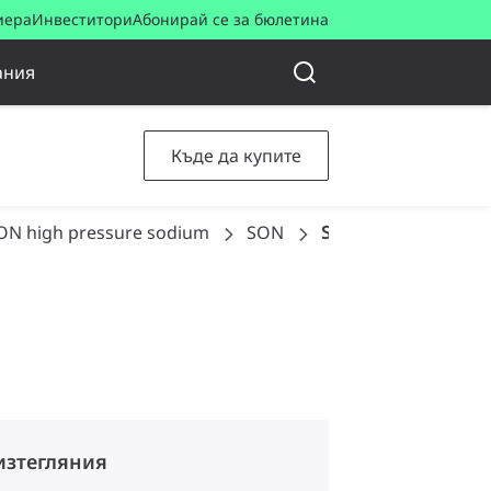
иера
Инвеститори
Абонирай се за бюлетина
ания
Къде да купите
ON high pressure sodium
SON
SON 50W/220 I E27 
изтегляния