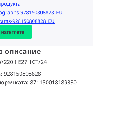
продукта
tographs-928150808828_EU
grams-928150808828_EU
 изтеглете
о описание
/220 I E27 1CT/24
а:
928150808828
поръчката:
871150018189330