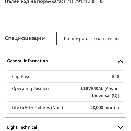
Пълен код на поръчката:
871829121288100
Спецификации
Разширяване на всичко
General Information
Cap-Base
E40
Operating Position
UNIVERSAL [Any or
Universal (U)]
Life to 50% Failures (Nom)
28,000 hour(s)
Light Technical