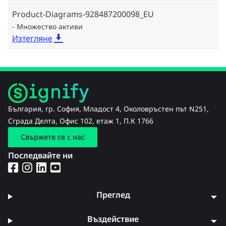
Product-Diagrams-928487200098_EU
Множество активи
Изтегляне
България, гр. София, Младост 4, Околовръстен път N251,
Сграда Делта, Офис 102, етаж 1, П.К 1766
Свържете се с нас
Последвайте ни
Преглед
Въздействие