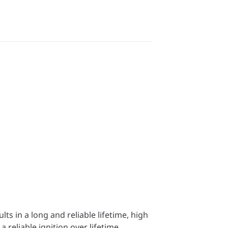
ts in a long and reliable lifetime, high
reliable ignition over lifetime