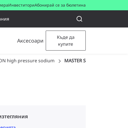
иера
Инвеститори
Абонирай се за бюлетина
ания
Къде да
Аксесоари
купите
ON high pressure sodium
MASTER SON PIA Plus
изтегляния
серията