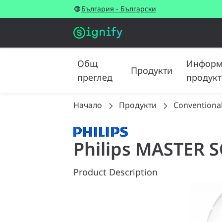
България - Български
Общ
Информ
Продукти
преглед
продукт
Начало
Продукти
Conventiona
Philips MASTER S
Product Description