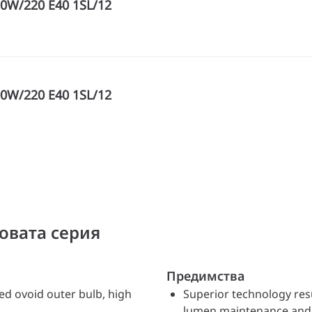
0W/220 E40 1SL/12
0W/220 E40 1SL/12
овата серия
Предимства
ed ovoid outer bulb, high
Superior technology resul
lumen maintenance and a 