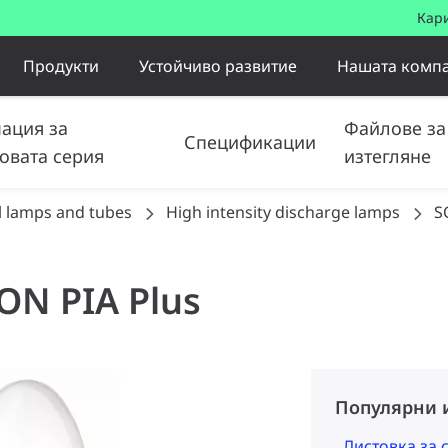
Кар
Продукти
Устойчиво развитие
Нашата комп
ация за
Файлове за
Спецификации
овата серия
изтегляне
l lamps and tubes
High intensity discharge lamps
S
ON PIA Plus
Популярни 
Листовка за 