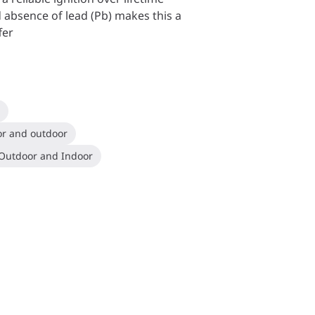
 absence of lead (Pb) makes this a
fer
g
oor and outdoor
s Outdoor and Indoor