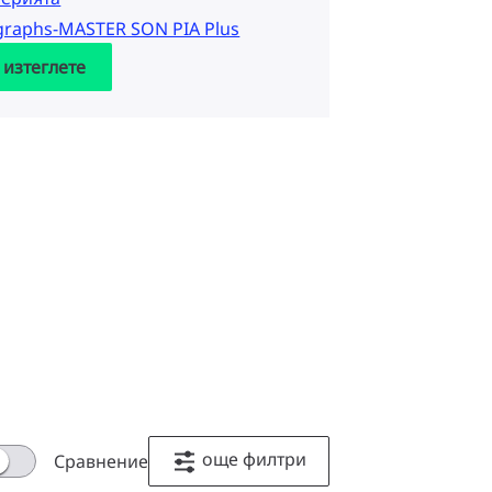
graphs-MASTER SON PIA Plus
 изтеглете
още филтри
Сравнение