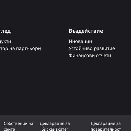
глед
Въздействие
укти
Иновации
тор на партньори
Устойчиво развитие
Финансови отчети
Собственик на
Декларация за
Декларация за
сайта
„бисквитките“
поверителност