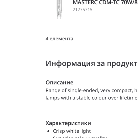
MASTERC CDM-TC 70W/84
21275715
4 елемента
Информация за продукт
Описание
Range of single-ended, very compact, hi
lamps with a stable colour over lifetime 
Характеристики
Crisp white light