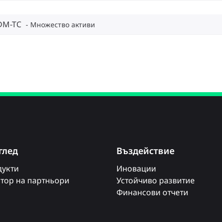
DM-TC
Множество активи
глед
Въздействие
укти
Иновации
тор на партньори
Устойчиво развитие
Финансови отчети