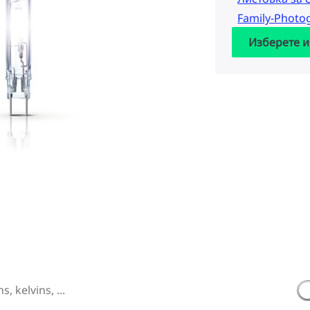
Family-Phot
Изберете и