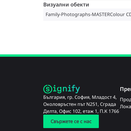
Визуални обекти
Family-Photographs-MASTERColour C
Пре
България, гр. София, Младост 4,
Прод
Околовръстен път N251, Сграда
Лока
Делта, Офис 102, етаж 1, П.К 1766
Свържете се с нас