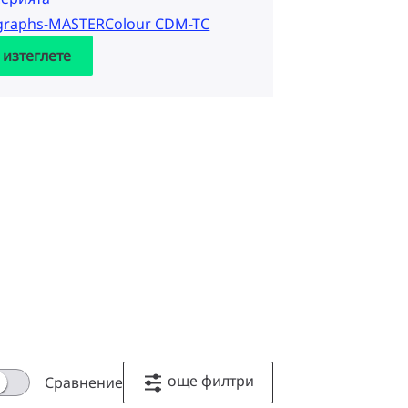
ographs-MASTERColour CDM-TC
 изтеглете
още филтри
Сравнение