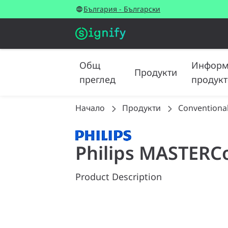
България - Български
Общ
Информ
Продукти
преглед
продукт
Начало
Продукти
Conventiona
Philips MASTERC
Product Description