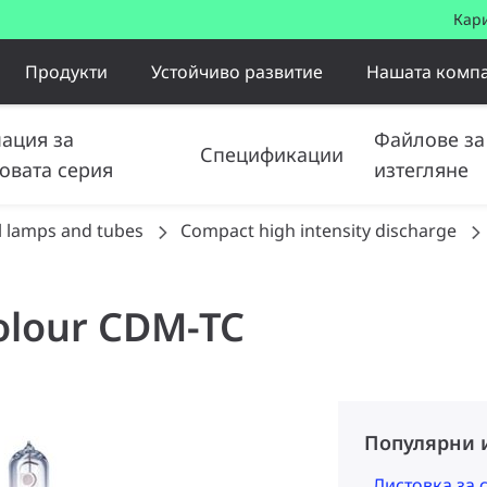
Кар
Продукти
Устойчиво развитие
Нашата комп
ация за
Файлове за
Спецификации
овата серия
изтегляне
l lamps and tubes
Compact high intensity discharge
olour CDM-TC
Популярни 
Листовка за 