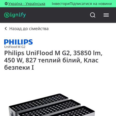
Україна - Українська
Інвестори
Підписатися на новини
Назад до сімейства
UniFlood M G2
Philips UniFlood M G2, 35850 lm,
450 W, 827 теплий білий, Клас
безпеки I