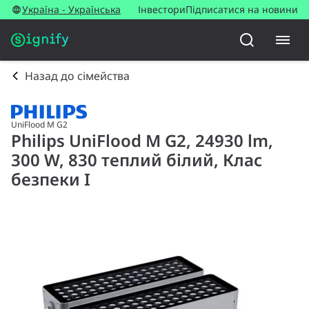
Україна - Українська
Інвестори
Підписатися на новини
Назад до сімейства
UniFlood M G2
Philips UniFlood M G2, 24930 lm,
300 W, 830 теплий білий, Клас
безпеки I