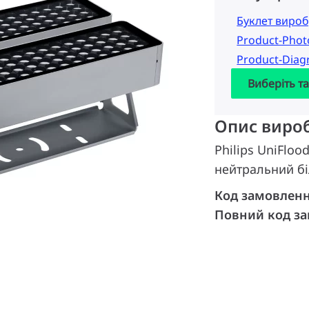
Буклет вироб
Product-Pho
Product-Dia
Виберіть т
Опис виро
Philips UniFloo
нейтральний бі
Код замовлен
Повний код з