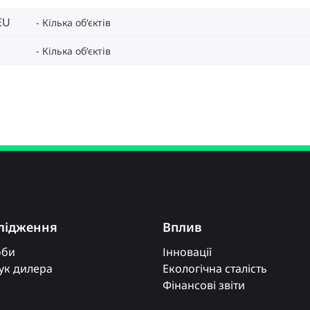
EU
Кілька об‘єктів
Кілька об‘єктів
лідження
Вплив
оби
Інновації
к дилера
Екологічна сталість
Фінансові звіти