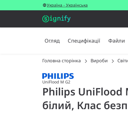
Україна - Українська
Огляд
Специфікації
Файли
Головна сторінка
Вироби
Світ
UniFlood M G2
Philips UniFlood
білий, Клас безп