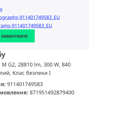
у
tographs-911401749583_EU
grams-911401749583_EU
а завантажте
бу
d M G2, 28810 lm, 300 W, 840
лий, Клас безпеки I
ня:
911401749583
амовлення:
871951492879400