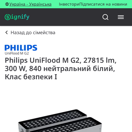
Україна - Українська
Інвестори
Підписатися на новини
Назад до сімейства
UniFlood M G2
Philips UniFlood M G2, 27815 lm,
300 W, 840 нейтральний білий,
Клас безпеки I