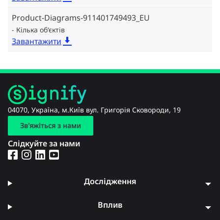
Product-Diagrams-911401749493_EU
Кілька об‘єктів
Завантажити
04070, Україна, м.Київ вул. Григорія Сковороди, 19
Зв'яжіться з нами
Слідкуйте за нами
Дослідження
Вплив