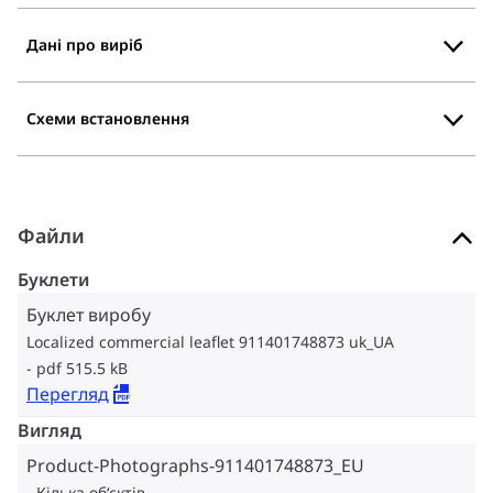
Дані про виріб
Схеми встановлення
Файли
Буклети
Буклет виробу
Localized commercial leaflet 911401748873 uk_UA
pdf 515.5 kB
Перегляд
Вигляд
Product-Photographs-911401748873_EU
Кілька об‘єктів