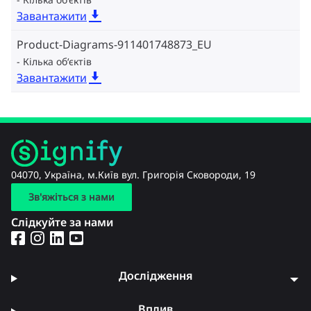
Завантажити
Product-Diagrams-911401748873_EU
Кілька об‘єктів
Завантажити
04070, Україна, м.Київ вул. Григорія Сковороди, 19
Зв'яжіться з нами
Слідкуйте за нами
Дослідження
Вплив