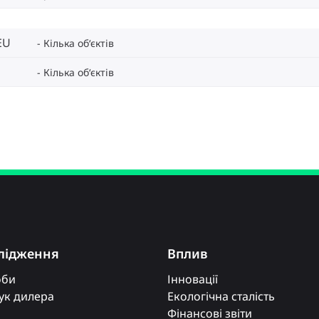
EU
Кілька об‘єктів
Кілька об‘єктів
лідження
Вплив
оби
Інновації
к дилера
Екологічна сталість
Фінансові звіти