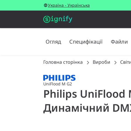
Україна - Українська
Огляд
Специфікації
Файли
Головна сторінка
Вироби
Світ
UniFlood M G2
Philips UniFlood
Динамічний DMX