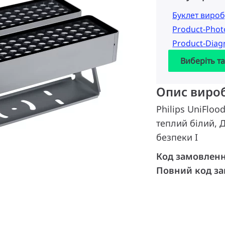
Буклет вироб
Product-Pho
Product-Dia
Виберіть т
Опис виро
Philips UniFloo
теплий білий,
безпеки I
Код замовлен
Повний код з