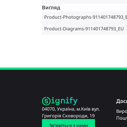
Вигляд
Product-Photographs-911401748793_
Product-Diagrams-911401748793_EU
Дос
04070, Україна, м.Київ вул.
Вир
Григорія Сковороди, 19
Пошу
Зв'яжіться з нами