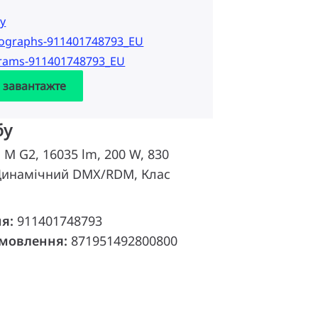
у
tographs-911401748793_EU
grams-911401748793_EU
а завантажте
бу
d M G2, 16035 lm, 200 W, 830
 Динамічний DMX/RDM, Клас
ня:
911401748793
амовлення:
871951492800800