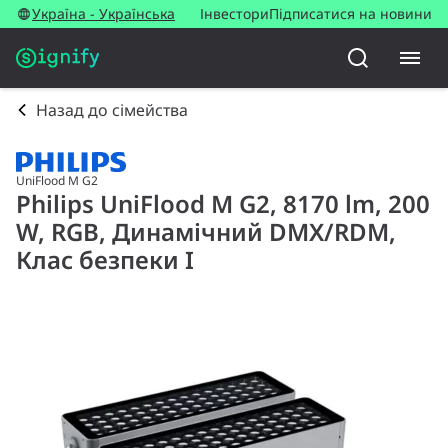
Україна - Українська
Інвестори
Підписатися на новини
Назад до сімейства
UniFlood M G2
Philips UniFlood M G2, 8170 lm, 200
W, RGB, Динамічний DMX/RDM,
Клас безпеки I