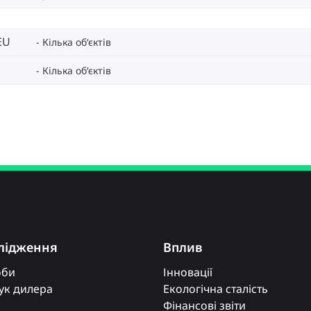
EU
Кілька об‘єктів
Кілька об‘єктів
лідження
Вплив
оби
Інновації
к дилера
Екологічна сталість
Фінансові звіти