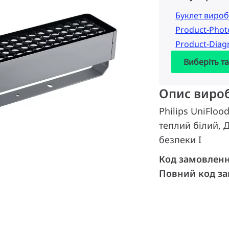
Буклет вироб
Product-Pho
Product-Dia
Виберіть т
Опис виро
Philips UniFloo
теплий білий,
безпеки I
Код замовлен
Повний код з