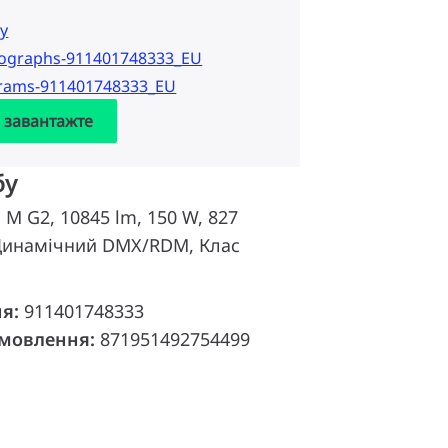
у
tographs-911401748333_EU
grams-911401748333_EU
а завантажте
бу
d M G2, 10845 lm, 150 W, 827
 Динамічний DMX/RDM, Клас
ня:
911401748333
амовлення:
871951492754499