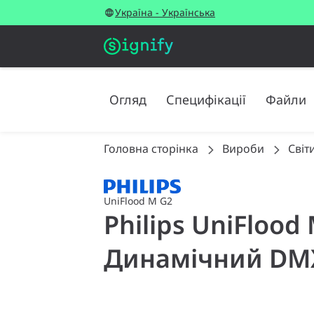
Україна - Українська
Огляд
Специфікації
Файли
Головна сторінка
Вироби
Світ
UniFlood M G2
Philips UniFlood
Динамічний DMX