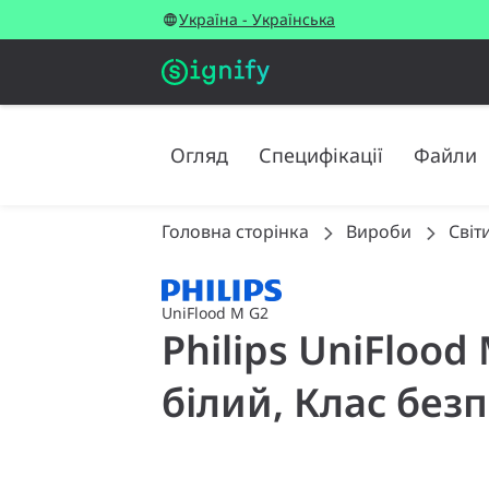
Україна - Українська
Огляд
Специфікації
Файли
Головна сторінка
Вироби
Світ
UniFlood M G2
Philips UniFlood
білий, Клас безп