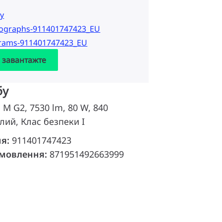
у
tographs-911401747423_EU
grams-911401747423_EU
а завантажте
бу
d M G2, 7530 lm, 80 W, 840
лий, Клас безпеки I
ня:
911401747423
амовлення:
871951492663999