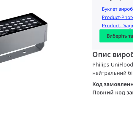
Буклет вироб
Product-Pho
Product-Dia
Виберіть т
Опис виро
Philips UniFloo
нейтральний бі
Код замовлен
Повний код з