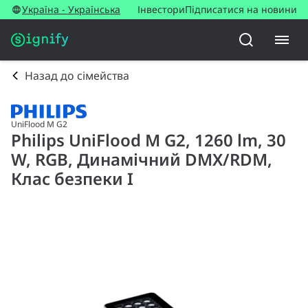
Україна - Українська
Інвестори
Підписатися на новини
Назад до сімейства
UniFlood M G2
Philips UniFlood M G2, 1260 lm, 30
W, RGB, Динамічний DMX/RDM,
Клас безпеки I