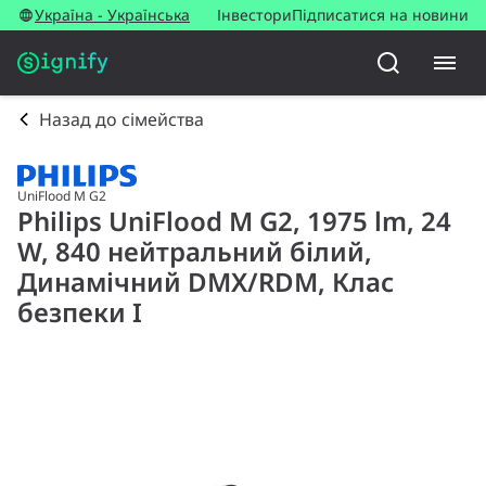
Україна - Українська
Інвестори
Підписатися на новини
Назад до сімейства
UniFlood M G2
Philips UniFlood M G2, 1975 lm, 24
W, 840 нейтральний білий,
Динамічний DMX/RDM, Клас
безпеки I