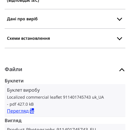
(відповідає IEC)
Дані про виріб
Схеми встановлення
Файли
Буклети
Буклет виробу
Localized commercial leaflet 911401745743 uk_UA
pdf 427.0 kB
Перегляд
Вигляд
Product-Photographs-911401745743_EU