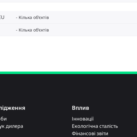
EU
Кілька об‘єктів
Кілька об‘єктів
лідження
Вплив
оби
Інновації
к дилера
Екологічна сталість
Фінансові звіти