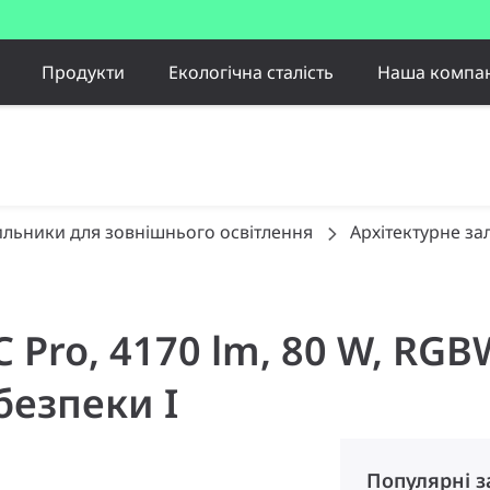
Продукти
Екологічна сталість
Наша компан
ильники для зовнішнього освітлення
Архітектурне за
 C Pro, 4170 lm, 80 W, R
безпеки I
Популярні 