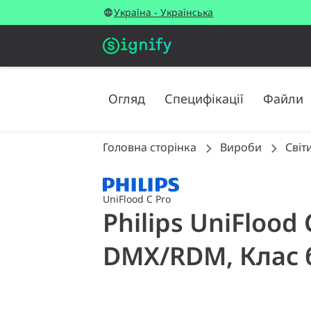
Україна - Українська
Огляд
Специфікації
Файли
Головна сторінка
Вироби
Світ
UniFlood C Pro
Philips UniFlood
DMX/RDM, Клас 