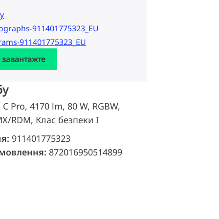
у
tographs-911401775323_EU
grams-911401775323_EU
а завантажте
бу
d C Pro, 4170 lm, 80 W, RGBW,
X/RDM, Клас безпеки I
ня:
911401775323
амовлення:
872016950514899