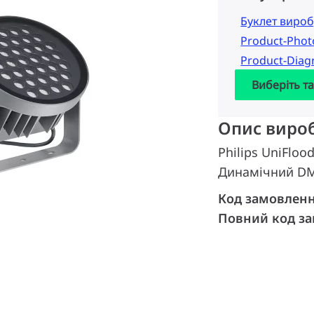
Буклет вироб
Product-Pho
Product-Dia
Виберіть т
Опис виро
Philips UniFloo
Динамічний DM
Код замовлен
Повний код з