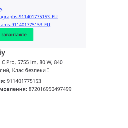
у
tographs-911401775153_EU
grams-911401775153_EU
а завантажте
бу
 C Pro, 5755 lm, 80 W, 840
лий, Клас безпеки I
ня:
911401775153
амовлення:
872016950497499