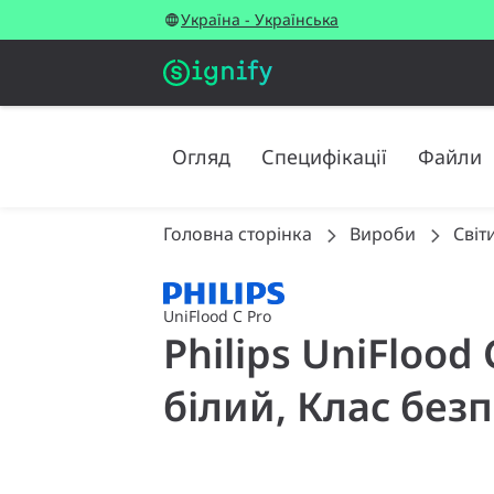
Україна - Українська
Огляд
Специфікації
Файли
Головна сторінка
Вироби
Світ
UniFlood C Pro
Philips UniFlood
білий, Клас безп