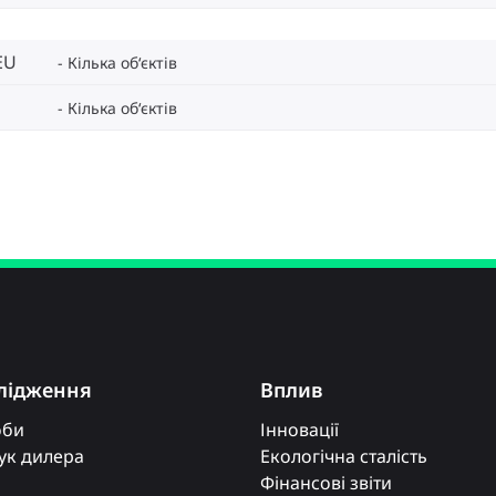
EU
Кілька об‘єктів
Кілька об‘єктів
лідження
Вплив
оби
Інновації
к дилера
Екологічна сталість
Фінансові звіти