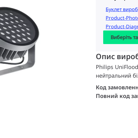
Буклет вироб
Product-Pho
Product-Dia
Виберіть т
Опис виро
Philips UniFlood
нейтральний бі
Код замовлен
Повний код з