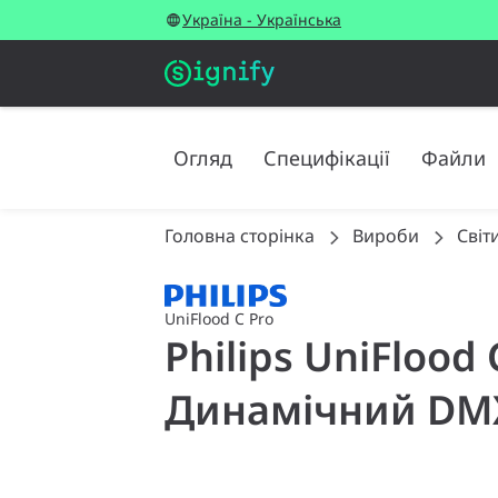
Україна - Українська
Огляд
Специфікації
Файли
Головна сторінка
Вироби
Світ
UniFlood C Pro
Philips UniFlood 
Динамічний DMX