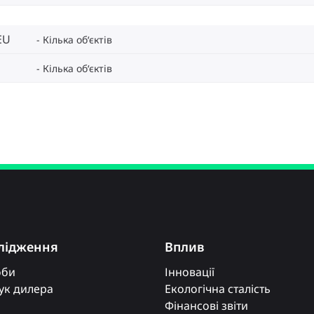
EU
Кілька об‘єктів
Кілька об‘єктів
лідження
Вплив
оби
Інновації
к дилера
Екологічна сталість
Фінансові звіти