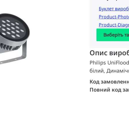
Буклет вироб
Product-Pho
Product-Dia
Виберіть т
Опис виро
Philips UniFloo
білий, Динаміч
Код замовлен
Повний код з