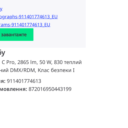
у
tographs-911401774613_EU
grams-911401774613_EU
а завантажте
бу
d C Pro, 2865 lm, 50 W, 830 теплий
ний DMX/RDM, Клас безпеки I
ня:
911401774613
амовлення:
872016950443199