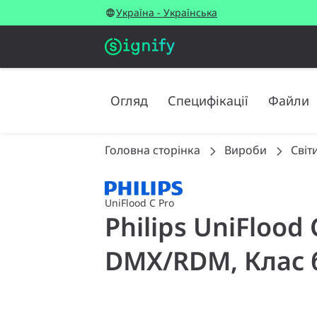
Україна - Українська
Огляд
Специфікації
Файли
Головна сторінка
Вироби
Світ
UniFlood C Pro
Philips UniFlood
DMX/RDM, Клас 