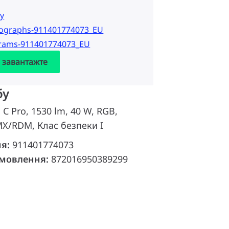
у
tographs-911401774073_EU
grams-911401774073_EU
а завантажте
бу
 C Pro, 1530 lm, 40 W, RGB,
X/RDM, Клас безпеки I
ня:
911401774073
амовлення:
872016950389299