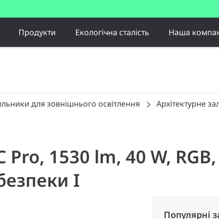
Продукти
Екологічна сталість
Наша компан
ильники для зовнішнього освітлення
Архітектурне за
 C Pro, 1530 lm, 40 W, RG
безпеки I
Популярні 