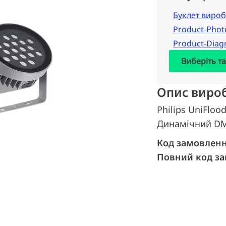
Буклет вироб
Product-Pho
Product-Dia
Виберіть т
Опис виро
Philips UniFlood
Динамічний DM
Код замовлен
Повний код з