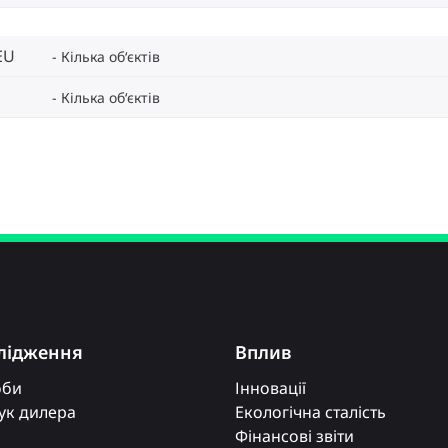
EU
Кілька об‘єктів
Кілька об‘єктів
лідження
Вплив
оби
Інновації
к дилера
Екологічна сталість
Фінансові звіти