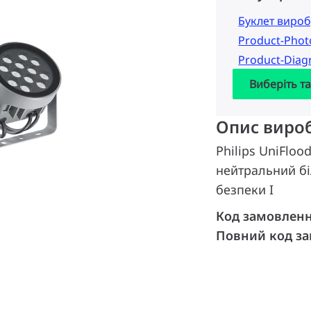
Буклет вироб
Product-Pho
Product-Dia
Виберіть т
Опис виро
Philips UniFlood
нейтральний б
безпеки I
Код замовлен
Повний код з