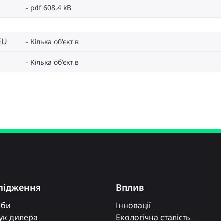
pdf 608.4 kB
EU
Кілька об‘єктів
Кілька об‘єктів
лідження
Вплив
оби
Інновації
к дилера
Екологічна сталість