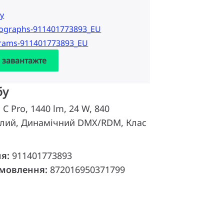
у
tographs-911401773893_EU
grams-911401773893_EU
а завантажте
бу
 C Pro, 1440 lm, 24 W, 840
ілий, Динамічний DMX/RDM, Клас
ня:
911401773893
амовлення:
872016950371799