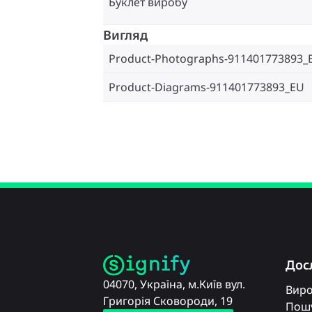
Буклет виробу
Вигляд
Product-Photographs-911401773893_
Product-Diagrams-911401773893_EU
Дос
04070, Україна, м.Київ вул.
Вир
Григорія Сковороди, 19
Пошу