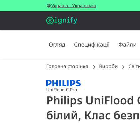
Україна - Українська
Огляд
Специфікації
Файли
Головна сторінка
Вироби
Світ
UniFlood C Pro
Philips UniFlood
білий, Клас безп