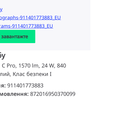
у
tographs-911401773883_EU
grams-911401773883_EU
а завантажте
бу
 C Pro, 1570 lm, 24 W, 840
лий, Клас безпеки I
ня:
911401773883
амовлення:
872016950370099