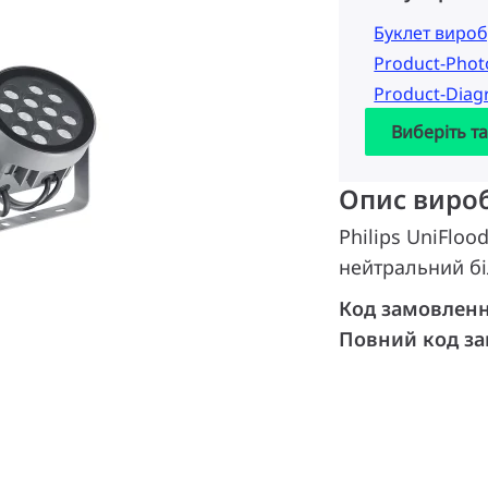
Буклет вироб
Product-Pho
Product-Dia
Виберіть т
Опис виро
Philips UniFlood
нейтральний бі
Код замовлен
Повний код з