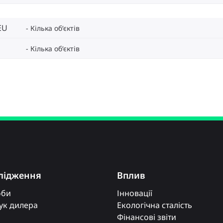
EU
Кілька об‘єктів
Кілька об‘єктів
лідження
Вплив
оби
Інновації
к дилера
Екологічна сталість
Фінансові звіти