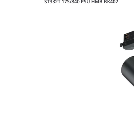
ST332T 17S/840 PSU HMB BK402