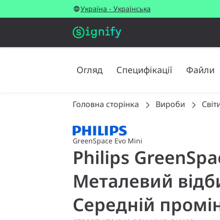
Україна - Українська
Огляд
Специфікації
Файли
Головна сторінка
Вироби
Світ
GreenSpace Evo Mini
Philips GreenSpac
Металевий відби
Середній промін