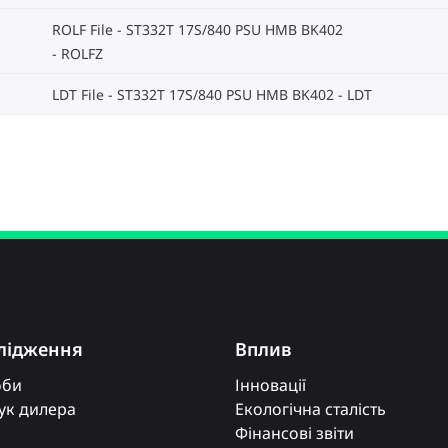
ROLF File - ST332T 17S/840 PSU HMB BK402
ROLFZ
LDT File - ST332T 17S/840 PSU HMB BK402
LDT
лідження
Вплив
оби
Інновації
к дилера
Екологічна сталість
Фінансові звіти