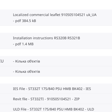
Localized commercial leaflet 910505104521 uk_UA
pdf 384.5 kB
Installation instructions RS320B RS321B
pdf 1.4 MB
EU
Кілька об‘єктів
Кілька об‘єктів
IES File - ST332T 17S/840 PSU HMB BK402
IES
Revit file - ST332TI - 910505104521
ZIP
ULD File - ST332T 17S/840 PSU HMB BK402
ULD