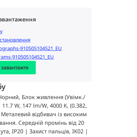
завантаження
у
 встановлення
tographs-910505104521_EU
grams-910505104521_EU
а завантажте
бу
Чорний, Блок живлення (Увімк./
 11.7 W, 147 lm/W, 4000 K, (0.382,
, Металевий відбивач із високим
вання. Середній промінь від 20
ута, IP20 | Захист пальців, IK02 |