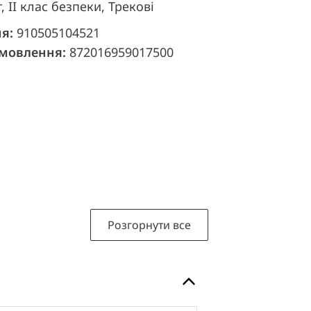
, II клас безпеки, Трекові
ня:
910505104521
амовлення:
872016959017500
Розгорнути все