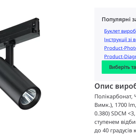
Популярні 
Буклет вироб
Інструкції зі
Product-Pho
Product-Dia
Виберіть т
Опис виро
Полікарбонат, 
Вимк.), 1700 lm,
0.380) SDCM <3
ступенем відби
до 40 градусів к