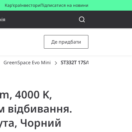
Кар’єра
Інвестори
Підписатися на новини
ія
Де придбати
GreenSpace Evo Mini
ST332T 17S/840 PSU HMB BK40
lm, 4000 K,
м відбивання.
кута, Чорний