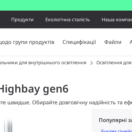
Продукти
Екологічна сталість
Наша компан
щодо групи продуктів
Специфікації
Файли
ильники для внутрішнього освітлення
Освітлення для
 Highbay gen6
е швидше. Обирайте довговічну надійність та еф
Популярні 
Буклет сімей