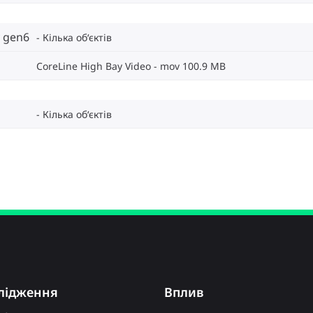
y gen6
Кілька об‘єктів
CoreLine High Bay Video
mov 100.9 MB
Кілька об‘єктів
лідження
Вплив