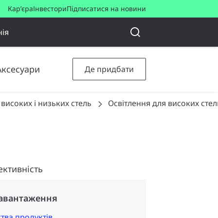
Кар’єра
Інвестори
Підписатися на новини
ія
Аксесуари
Де придбати
 високих і низьких стель
Освітлення для високих стел
ективність
завантаження
ства продуктів