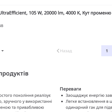
ltraEfficient, 105 W, 20000 lm, 4000 K, Кут променю 
NB
Назад
1
продуктів
Переваги
шостого покоління реалізує
Заощаджує енергію завд
о, зручного у використанні
Легке встановлення в 
вленою та привабливою
одинарний гак для підв