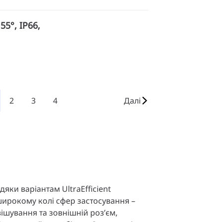
55°, IP66,
2
3
4
Далі
яки варіантам UltraEfficient
широкому колі сфер застосування –
ішування та зовнішній роз’єм,