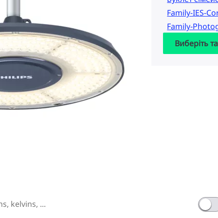
Family-IES-Co
Family-Photo
Виберіть т