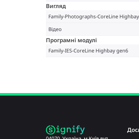
Вигляд
Family-Photographs-CoreLine Highba
Відео
Програмні модулі
Family-IES-CoreLine Highbay gen6
Дос
04070, Україна, м.Київ вул.