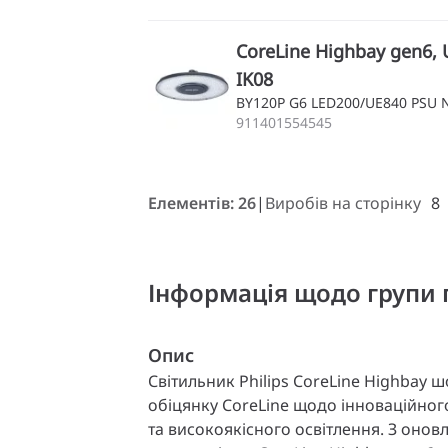
CoreLine Highbay gen6, U
IK08
BY120P G6 LED200/UE840 PSU 
911401554545
Елементів: 26
Виробів на сторінку
8
Інформація щодо групи 
Опис
Світильник Philips CoreLine Highbay 
обіцянку CoreLine щодо інноваційног
та високоякісного освітлення. З оно