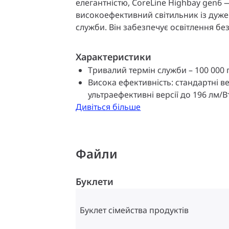
елегантністю, CoreLine Highbay gen6 
високоефективний світильник із дуж
служби. Він забезпечує освітлення бе
економію енергії, а також потребує 
аналогічні світильники. CoreLine Hig
Характеристики
простий у використанні. Світильник 
Тривалий термін служби – 100 000 
існуючу електромережу. Електричні п
Висока ефективність: стандартні вер
завдяки зовнішньому роз'єму IP65, я
ультраефективні версії до 196 лм/В
відкривання світильника. Завдяки ви
Дивіться більше
широкого кута променя ви можете н
освітлення відповідно до ваших потре
Highbay gen6 включає світильники Inte
інтегрованим бездротовим зв'язком, 
Файли
денного світла CoreLine Highbay gen6
якою підключеною системою освітленн
Буклети
Буклет сімейства продуктів