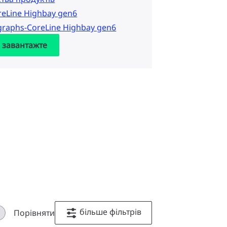
reLine Highbay gen6
graphs-CoreLine Highbay gen6
а завантажте
більше фільтрів
Порівняти