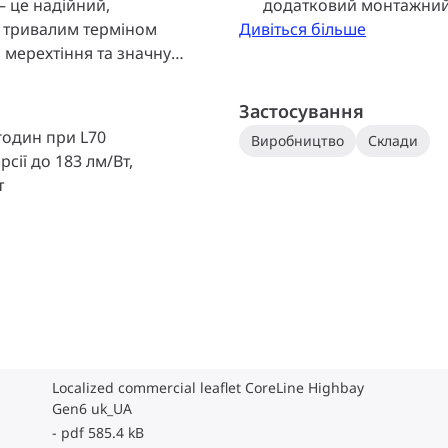
— це надійний,
додатковий монтажний 
е тривалим терміном
Дивіться більше
з мерехтіння та значну
менше обслуговування, ніж
hbay gen6 також дуже
Застосування
можна встановити на вашу
годин при L70
Виробництво
Склади
ідключення прості,
сії до 183 лм/Вт,
кий не вимагає
т
бору вузького та
алаштувати план
б. Лінійка CoreLine
ract Ready. З
датчиками руху та
 готовий до роботи з будь-
я Interact.
Localized commercial leaflet CoreLine Highbay
Gen6 uk_UA
pdf 585.4 kB