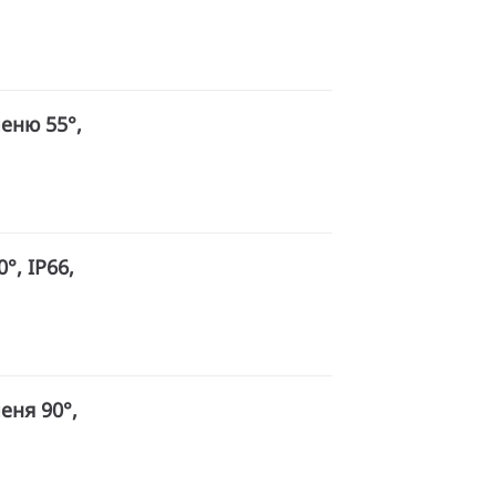
меню 55°,
°, IP66,
меня 90°,