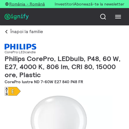
România - Română
Investitori
Abonează-te la newsletter
Înapoi la familie
CorePro LEDcandle
Philips CorePro, LEDbulb, P48, 60 W,
E27, 4000 K, 806 lm, CRI 80, 15000
ore, Plastic
CorePro lustre ND 7-60W E27 840 P48 FR