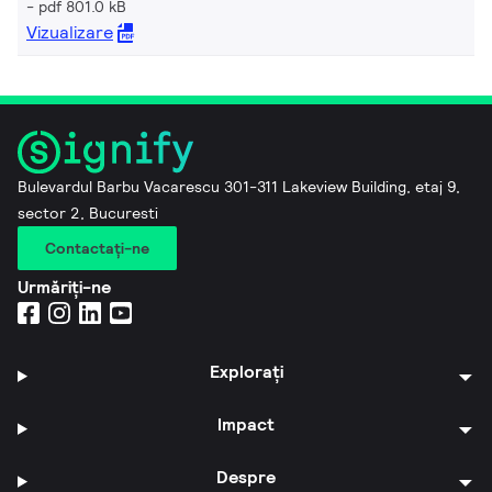
pdf 801.0 kB
Vizualizare
Bulevardul Barbu Vacarescu 301-311 Lakeview Building, etaj 9,
sector 2, Bucuresti
Contactaţi-ne
Urmăriți-ne
Explorați
Impact
Despre