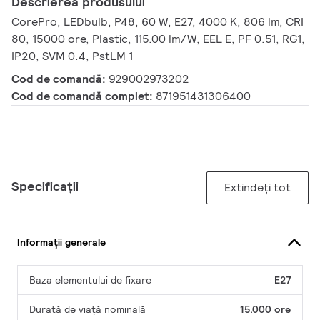
Descrierea produsului
CorePro, LEDbulb, P48, 60 W, E27, 4000 K, 806 lm, CRI
80, 15000 ore, Plastic, 115.00 lm/W, EEL E, PF 0.51, RG1,
IP20, SVM 0.4, PstLM 1
Cod de comandă:
929002973202
Cod de comandă complet:
871951431306400
Specificații
Extindeți tot
Informații generale
Baza elementului de fixare
E27
Durată de viață nominală
15.000 ore