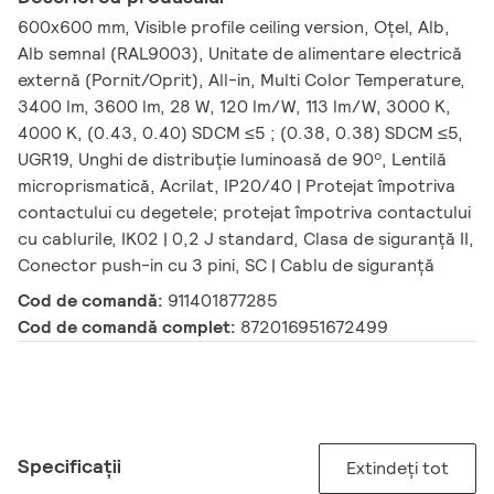
600x600 mm, Visible profile ceiling version, Oțel, Alb,
Alb semnal (RAL9003), Unitate de alimentare electrică
externă (Pornit/Oprit), All-in, Multi Color Temperature,
3400 lm, 3600 lm, 28 W, 120 lm/W, 113 lm/W, 3000 K,
4000 K, (0.43, 0.40) SDCM ≤5 ; (0.38, 0.38) SDCM ≤5,
UGR19, Unghi de distribuție luminoasă de 90º, Lentilă
microprismatică, Acrilat, IP20/40 | Protejat împotriva
contactului cu degetele; protejat împotriva contactului
cu cablurile, IK02 | 0,2 J standard, Clasa de siguranță II,
Conector push-in cu 3 pini, SC | Cablu de siguranță
Cod de comandă:
911401877285
Cod de comandă complet:
872016951672499
Specificații
Extindeți tot