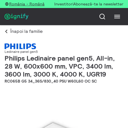
România - Română
Investitori
Abonează-te la newsletter
Înapoi la familie
Ledinaire panel gen5
Philips Ledinaire panel gen5, All-in,
28 W, 600x600 mm, VPC, 3400 lm,
3600 lm, 3000 K, 4000 K, UGR19
RC065B G5 34_36S/830_40 PSU W60L60 OC SC