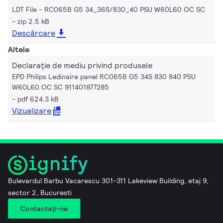
LDT File - RC065B G5 34_36S/830_40 PSU W60L60 OC SC
zip 2.5 kB
Descărcare
Altele
Declarație de mediu privind produsele
EPD Philips Ledinaire panel RC065B G5 34S 830 840 PSU
W60L60 OC SC 911401877285
pdf 624.3 kB
Vizualizare
Bulevardul Barbu Vacarescu 301-311 Lakeview Building, etaj 9,
sector 2, Bucuresti
Contactaţi-ne