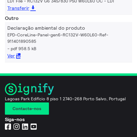
LDT File - RC132V G6 34S/830 PSU W60L60 OC
LDT
Transferir
Outro
Declaração ambiental do produto
EPD-CoreLine-Panel-gen6-RC132V-W60L60-Ref-
911401890585
pdf 958.5 kB
Ver
Lagoas Park Edifício 8 piso 1 2740-268 Porto Salvo, Portugal
Contacte-nos
Siga-nos