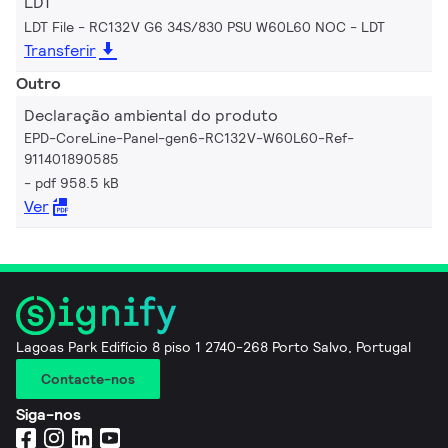
LDT
LDT File - RC132V G6 34S/830 PSU W60L60 NOC
LDT
Transferir
Outro
Declaração ambiental do produto
EPD-CoreLine-Panel-gen6-RC132V-W60L60-Ref-
911401890585
pdf 958.5 kB
Ver
Lagoas Park Edifício 8 piso 1 2740-268 Porto Salvo, Portugal
Contacte-nos
Siga-nos