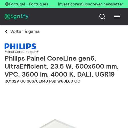
Portugal - Português
Investidores
Subscrever newsletter
Voltar à gama
Painel CoreLine gen6
Philips Painel CoreLine gen6,
UltraEfficient, 23.5 W, 600x600 mm,
VPC, 3600 lm, 4000 K, DALI, UGR19
RC132V G6 36S/UE840 PSD W60L60 OC