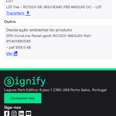
LDT
LDT File - RC132V G6 36S/UE840 PSD W60L60 OC
LDT
Transferir
Outro
Declaração ambiental do produto
EPD-CoreLine-Panel-gen6-RC132V-W60L60-Ref-
911401890585
pdf 958.5 kB
Ver
Lagoas Park Edifício 8 piso 1 2740-268 Porto Salvo, Portugal
Contacte-nos
Siga-nos