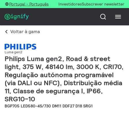
Portugal - Português
Investidores
Subscrever newsletter
Voltar à gama
Luma gen2
Philips Luma gen2, Road & street
light, 375 W, 48140 lm, 3000 K, CRI70,
Regulação autónoma programável
(via DALI ou NFC), Distribuição média
11, Classe de segurança I, IP66,
SRG10-10
BGP705 LED580-4S/730 DM11 DDF27 D18 SRG1